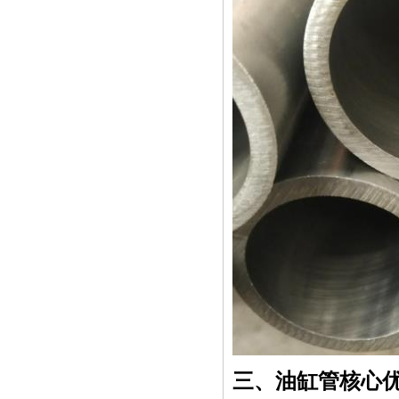
三、油缸管核心