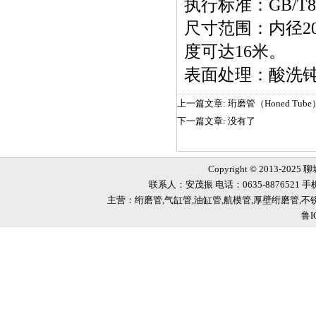
执行标准：GB/T871
尺寸范围：内径20–
度可达16米。
表面处理：酸洗
上一篇文章:
珩磨管（Honed Tu
下一篇文章: 没有了
Copyright © 2013-2025
联系人：安茂振 电话：0635-8876521 手机
主营：绗磨管,气缸管,油缸管,航模管,厚壁绗磨管,
鲁I