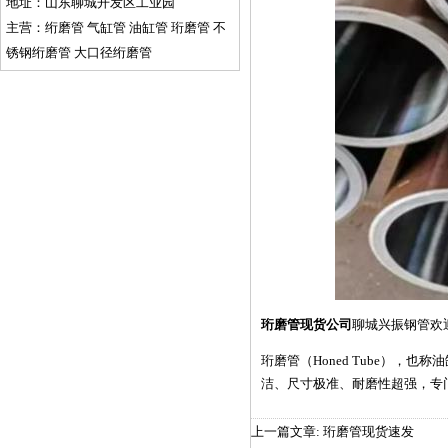
地址：山东聊城开发区工业园
主营：绗磨管 气缸管 油缸管 珩磨管 不
锈钢绗磨管 大口径绗磨管
珩磨管现货公司
聊城兴振钢管欢
珩磨管
（Honed Tube）
洁、尺寸极准、耐磨性超强，专
上一篇文章:
珩磨管现货速发