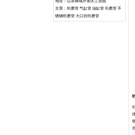
地址：山东聊城开发区工业园
主营：绗磨管 气缸管 油缸管 珩磨管 不
锈钢绗磨管 大口径绗磨管