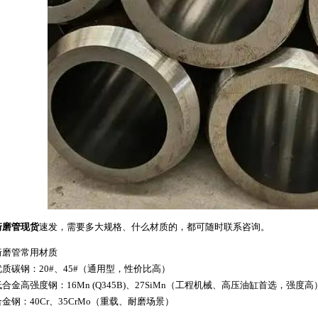
珩磨管现货
速发，需要多大规格、什么材质的，都可随时联系咨询。
珩磨管
常用材质
优质碳钢：20#、45#（通用型，性价比高）
低合金高强度钢：16Mn (Q345B)、27SiMn（工程机械、高压油缸首选，强度高
合金钢：40Cr、35CrMo（重载、耐磨场景）