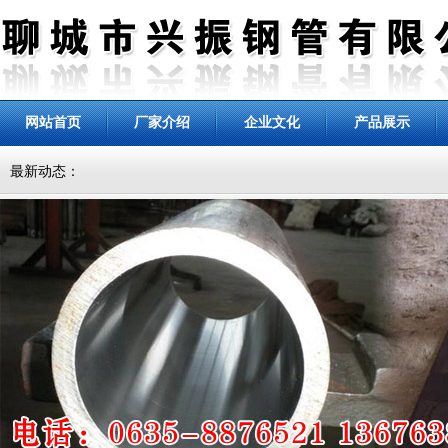
网站首页
厂家介绍
企业文化
产品展示
最新动态：