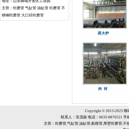
地址：山东聊城开发区工业园
主营：绗磨管 气缸管 油缸管 珩磨管 不
锈钢绗磨管 大口径绗磨管
Copyright © 2013-2025
联系人：安茂振 电话：0635-8876521 手机
主营：绗磨管,气缸管,油缸管,航模管,厚壁绗磨管,