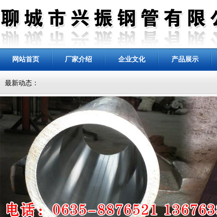
网站首页
厂家介绍
企业文化
产品展示
最新动态：