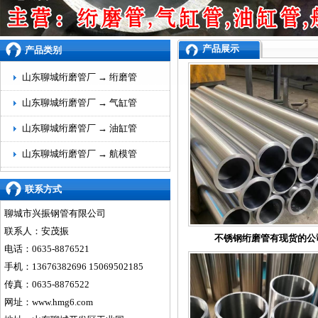
产品展示
产品类别
山东聊城绗磨管厂 →
绗磨管
山东聊城绗磨管厂 →
气缸管
山东聊城绗磨管厂 →
油缸管
山东聊城绗磨管厂 →
航模管
联系方式
聊城市兴振钢管有限公司
联系人：安茂振
不锈钢绗磨管有现货的公
电话：0635-8876521
手机：13676382696 15069502185
传真：0635-8876522
网址：
www.hmg6.com