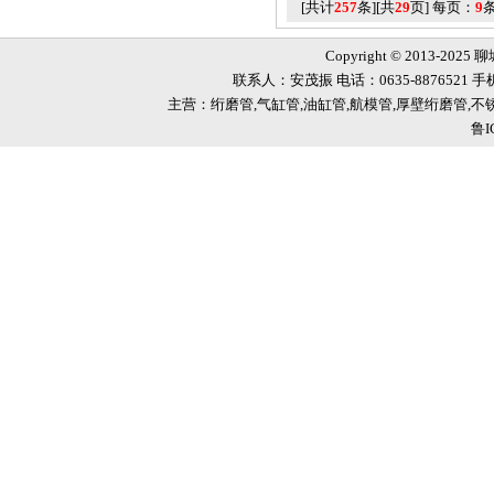
[共计
257
条][共
29
页] 每页：
9
Copyright © 2013-2025
联系人：安茂振 电话：0635-8876521 手机
主营：绗磨管,气缸管,油缸管,航模管,厚壁绗磨管,
鲁I