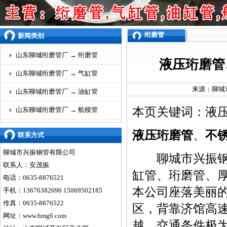
绗磨管
新闻类别
山东聊城绗磨管厂 →
绗磨管
液压珩磨管
山东聊城绗磨管厂 →
气缸管
来源：
聊城
山东聊城绗磨管厂 →
油缸管
本页关键词：液
山东聊城绗磨管厂 →
航模管
液压珩磨管
、
不
联系方式
聊城市兴振钢管有限公司
聊城市兴振钢管
联系人：安茂振
缸管、
珩磨管
、
电话：0635-8876521
本公司座落美丽的
手机：13676382696 15069502185
传真：0635-8876522
区，背靠济馆高
网址：
www.hmg6.com
越，交通条件极