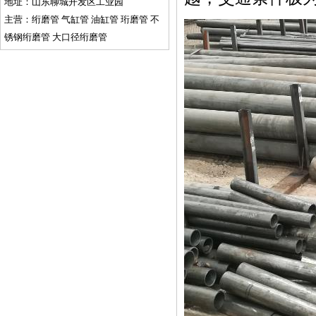
地址：山东聊城开发区工业园
主营：绗磨管 气缸管 油缸管 珩磨管 不
锈钢绗磨管 大口径绗磨管