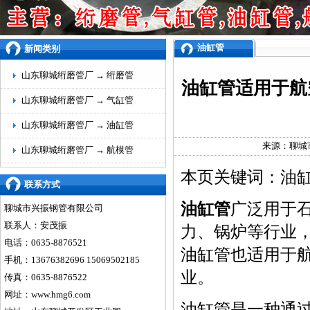
油缸管
新闻类别
山东聊城绗磨管厂 →
绗磨管
油缸管适用于航
山东聊城绗磨管厂 →
气缸管
山东聊城绗磨管厂 →
油缸管
来源：
聊城
山东聊城绗磨管厂 →
航模管
本页关键词：油
联系方式
油缸管
广泛用于
聊城市兴振钢管有限公司
联系人：安茂振
力、锅炉等行业
电话：0635-8876521
油缸管也适用于
手机：13676382696 15069502185
业。
传真：0635-8876522
网址：
www.hmg6.com
油缸管
是一种通