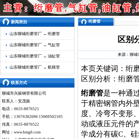
绗磨管
新闻类别
山东聊城绗磨管厂 →
绗磨管
区别
山东聊城绗磨管厂 →
气缸管
来源：
聊城
山东聊城绗磨管厂 →
油缸管
本页关键词：绗磨
山东聊城绗磨管厂 →
航模管
区别分析：
绗磨
联系方式
绗磨管
是一种通
聊城市兴振钢管有限公司
联系人：安茂振
于精密钢管内外
电话：0635-8876521
度、冷弯不变形
手机：13676382696 15069502185
动或液压元件的
传真：0635-8876522
网址：
www.hmg6.com
学成分有碳C、硅S