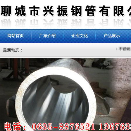
网站首页
厂家介绍
企业文化
产品展示
不锈钢
最新动态：