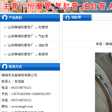
油缸管
产品类别
山东聊城绗磨管厂 →
绗磨管
山东聊城绗磨管厂 →
气缸管
来源：
聊城
山东聊城绗磨管厂 →
油缸管
山东聊城绗磨管厂 →
航模管
联系方式
聊城市兴振钢管有限公司
联系人：安茂振
电话：0635-8876521
手机：13676382696 15069502185
传真：0635-8876522
网址：
www.hmg6.com