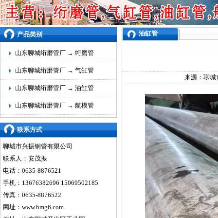
油缸管
产品类别
山东聊城绗磨管厂 →
绗磨管
山东聊城绗磨管厂 →
气缸管
来源：
聊城
山东聊城绗磨管厂 →
油缸管
山东聊城绗磨管厂 →
航模管
联系方式
聊城市兴振钢管有限公司
联系人：安茂振
电话：0635-8876521
手机：13676382696 15069502185
传真：0635-8876522
网址：
www.hmg6.com