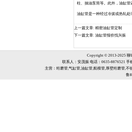
柱、抽油泵筒等。此外，油缸管
油缸管
是一种经过冷拔或热轧处
上一篇文章:
精密油缸管定制
下一篇文章:
油缸管报价找兴振
Copyright © 2013-2025
联系人：安茂振 电话：0635-8876521 手机
主营：绗磨管,气缸管,油缸管,航模管,厚壁绗磨管,
鲁I